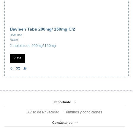
Davleen Tabs 200mg/ 150mg C/2
RAM-056
Raam
2 tabletas de 200mg/ 150mg
Vista
Importante
Aviso de Privacidad
Términos y condiciones
Contáctanos
Sufarmed
Avenida Olímpica 2123, Ampliación San Francisco de Asís