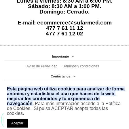
Lunes a Viernes: 8:30 AM a 6:00 PM.
Sábado: 8:30 AM a 1:00 PM.
Domingo: Cerrado.
E-mail: ecommerce@sufarmed.com
477 7 61 11 12
477 7 61 12 02
Importante
Aviso de Privacidad
Términos y condiciones
Contáctanos
Sufarmed
Avenida Olímpica 2123, Ampliación San Francisco de Asís
Esta página web utiliza cookies para analizar de forma
(477) 7 61 11 12 (477) 7 61 11 02
ecommerce@sufarmed.com
anónima y estadística el uso que haces de la web,
mejorar los contenidos y tu experiencia de
477 852 25 61
navegación
.
Para más información accede a la Política
de Cookies . Si pulsa ACEPTAR acepta todas las
cookies.
¡ Somos tu mejor opción en
Genéricos
!
Aceptar