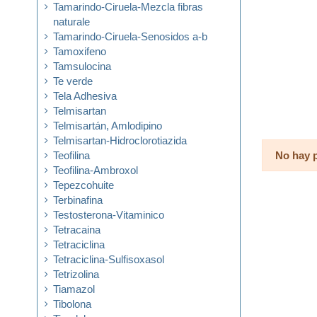
Tamarindo-Ciruela-Mezcla fibras
naturale
Tamarindo-Ciruela-Senosidos a-b
Tamoxifeno
Tamsulocina
Te verde
Tela Adhesiva
Telmisartan
Telmisartán, Amlodipino
Telmisartan-Hidroclorotiazida
No hay 
Teofilina
Teofilina-Ambroxol
Tepezcohuite
Terbinafina
Testosterona-Vitaminico
Tetracaina
Tetraciclina
Tetraciclina-Sulfisoxasol
Tetrizolina
Tiamazol
Tibolona