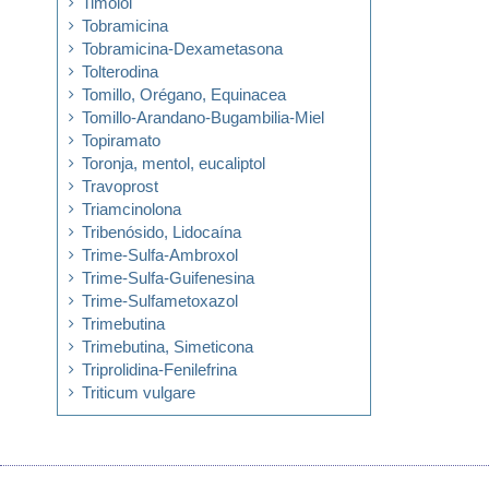
Timolol
Tobramicina
Tobramicina-Dexametasona
Tolterodina
Tomillo, Orégano, Equinacea
Tomillo-Arandano-Bugambilia-Miel
Topiramato
Toronja, mentol, eucaliptol
Travoprost
Triamcinolona
Tribenósido, Lidocaína
Trime-Sulfa-Ambroxol
Trime-Sulfa-Guifenesina
Trime-Sulfametoxazol
Trimebutina
Trimebutina, Simeticona
Triprolidina-Fenilefrina
Triticum vulgare