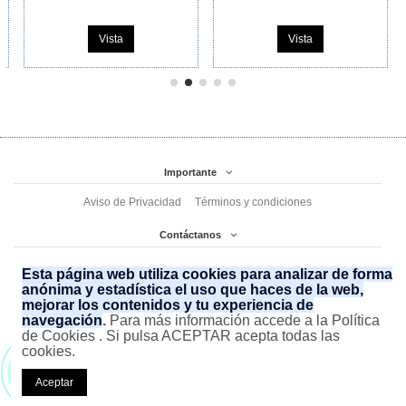
Vista
Vista
Importante
Aviso de Privacidad
Términos y condiciones
Contáctanos
Sufarmed
Avenida Olímpica 2123, Ampliación San Francisco de Asís
Esta página web utiliza cookies para analizar de forma
(477) 7 61 11 12 (477) 7 61 11 02
ecommerce@sufarmed.com
anónima y estadística el uso que haces de la web,
mejorar los contenidos y tu experiencia de
477 852 25 61
navegación
.
Para más información accede a la Política
de Cookies . Si pulsa ACEPTAR acepta todas las
cookies.
¡ Somos tu mejor opción en
Genéricos
!
Aceptar