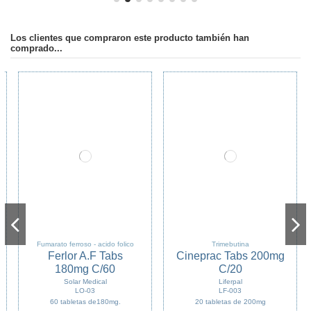
Los clientes que compraron este producto también han
comprado...
Fumarato ferroso - acido folico
Trimebutina
Ferlor A.F Tabs
Cineprac Tabs 200mg
180mg C/60
C/20
Solar Medical
Liferpal
LO-03
LF-003
60 tabletas de180mg.
20 tabletas de 200mg