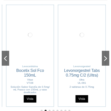
Levocetirizina
Levonorgestrel
Bocetix Sol Fco
Levonorgestrel Tabs
150mL
0.75mg C/2 (Ultra)
Vitae
Ultra
VT-08
UL-081
Solución Sabor Sandía de 0.5mg/
2 tabletas de 0.75mg
mL Frasco con 150mL y vaso
dosificador.
Vista
Vista