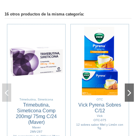
16 otros productos de la misma categoría:
Trimebutina, Simeticona
OTC
Trimebutina,
Vick Pyrena Sobres
Simeticona Comp
C/12
200mg/ 75mg C/24
Vick
OTC-075
(Maver)
12 sobres sabor Miel y Limón con
Maver
5g.
2MV-287