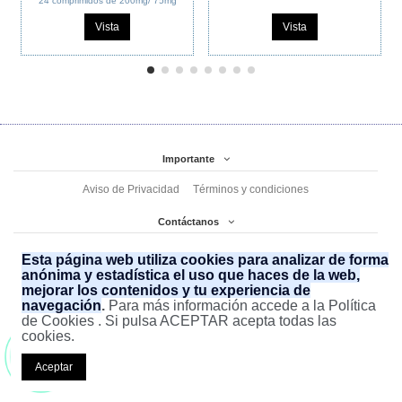
24 comprimidos de 200mg/ 75mg
Vista
Vista
Importante
Aviso de Privacidad
Términos y condiciones
Contáctanos
Sufarmed
Avenida Olímpica 2123, Ampliación San Francisco de Asís
Esta página web utiliza cookies para analizar de forma
(477) 7 61 11 12 (477) 7 61 11 02
ecommerce@sufarmed.com
anónima y estadística el uso que haces de la web,
mejorar los contenidos y tu experiencia de
477 852 25 61
navegación
.
Para más información accede a la Política
de Cookies . Si pulsa ACEPTAR acepta todas las
cookies.
¡ Somos tu mejor opción en
Genéricos
!
Aceptar