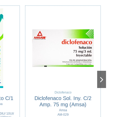
Gentamicina-Clotrimazol
Amoxicilina-Acido clavulanico
 Crema Tubo de
Clamoxín Susp. 250mg /
40g.
62.5mg Fco 60mL
Collins
Maver
CL-059
2MV-089