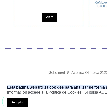
75 mg / 3 ml con 2
 de 3 mL
ta
Vista
Sufarmed
Avenida Olímpica 2123
Esta página web utiliza cookies para analizar de forma
información accede a la Política de Cookies . Si pulsa AC
Aceptar