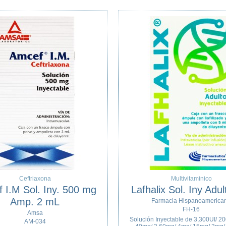
Ketoprofeno-Paracetamol
Betametasona-
Dolfort-DE Tabs. 100 mg /
Gelmicin
300 mg C/ 12
Degorts
DE-111