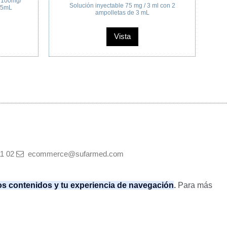
 Tubo con 40g.
Suspensión de 250mg / 62.5mg / 5mL Fras
con polvo para 60mL y vaso dosificador.
Vista
Vista
11 02
ecommerce@sufarmed.com
los contenidos y tu experiencia de navegación
.
Para más