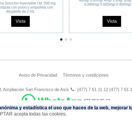
12 tabletas de 100 mg / 300 mg.
Crema
Vista
Aviso de Privacidad
Términos y condiciones
, Ampliación San Francisco de Asís
(477) 7 61 11 12 (477) 7 61 
477 852 25 61
 anónima y estadística el uso que haces de la web, mejorar 
EPTAR acepta todas las cookies.
¡ Somos tu mejor opción en
Genéricos
!