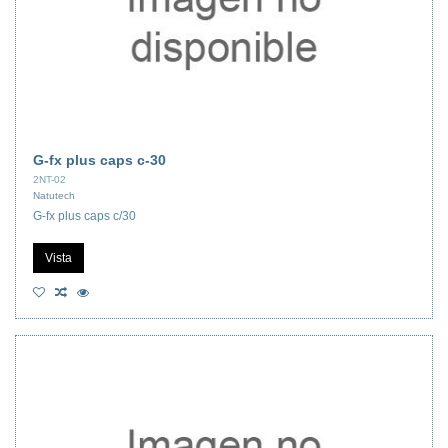
G-fx plus caps c-30
2NT-02
Natutech
G-fx plus caps c/30
Vista