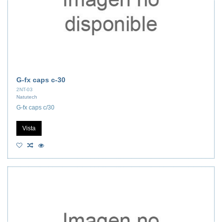
G-fx caps c-30
2NT-03
Natutech
G-fx caps c/30
Vista