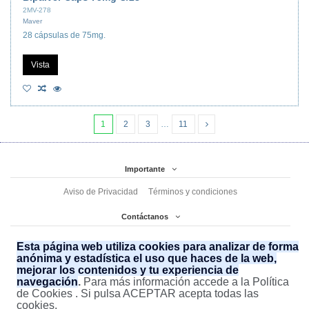
2MV-278
Maver
28 cápsulas de 75mg.
Vista
1
2
3
…
11
Importante
Aviso de Privacidad
Términos y condiciones
Contáctanos
Sufarmed
Avenida Olímpica 2123, Ampliación San Francisco de Asís
Esta página web utiliza cookies para analizar de forma
(477) 7 61 11 12 (477) 7 61 11 02
ecommerce@sufarmed.com
anónima y estadística el uso que haces de la web,
mejorar los contenidos y tu experiencia de
477 852 25 61
navegación
.
Para más información accede a la Política
de Cookies . Si pulsa ACEPTAR acepta todas las
cookies.