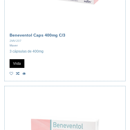
Beneventol Caps 400mg C/3
2MV-207
Maver
3 cápsulas de 400mg
Vista