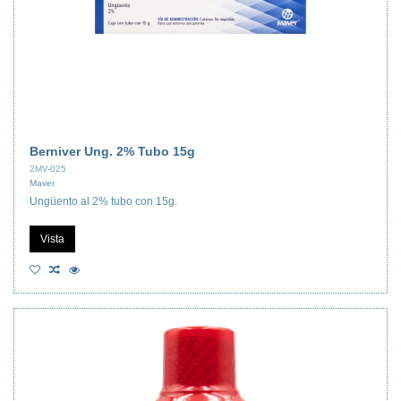
Berniver Ung. 2% Tubo 15g
2MV-025
Maver
Ungüento al 2% tubo con 15g.
Vista