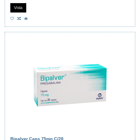
Vista
Bipalver Caps 75mg C/28