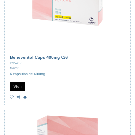
Beneventol Caps 400mg C/6
2MV-266
Maver
6 cápsulas de 400mg
Vista